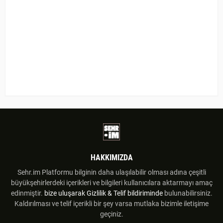
HAKKIMIZDA
Sehr.im Platformu bilginin daha ulaşılabilir olması adına çeşitli
büyükşehirlerdeki içerikleri ve bilgileri kullanıcılara aktarmayı amaç
edinmiştir.
bize uluşarak
Gizlilik & Telif bildiriminde
bulunabilirsiniz.
Kaldırılması ve telif içerikli bir şey varsa mutlaka bizimle iletişime
geçiniz.